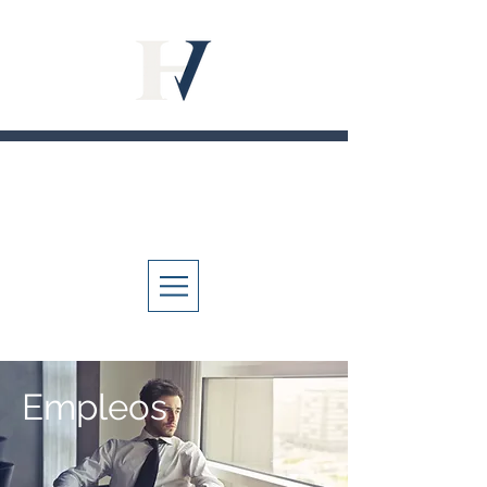
M
H
V
I
OJA
DE
IDA
Empleos