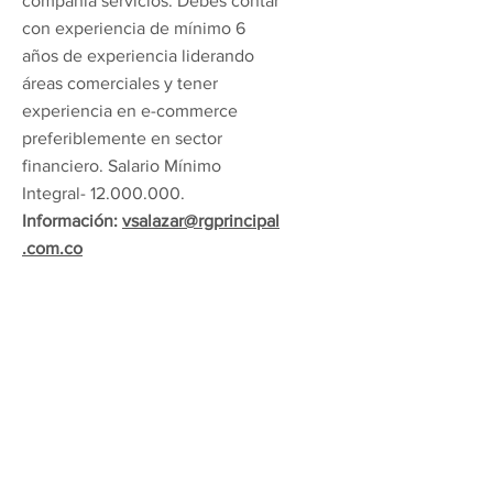
compañía servicios. Debes contar
con experiencia de mínimo 6
años de experiencia liderando
áreas comerciales y tener
experiencia en e-commerce
preferiblemente en sector
financiero. Salario Mínimo
Integral-
12.000.000
.
Información:
vsalazar@rgprincipal
.com.co
Director Digital
Ubicación:
Bogotá, D.C.
Descripción:
En Grupo Sancho
estamos en búsqueda de un
Director Digital con mínimo 8
años de experiencia en cargos
similares preferiblemente en