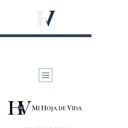
M
H
V
I
OJA
DE
IDA