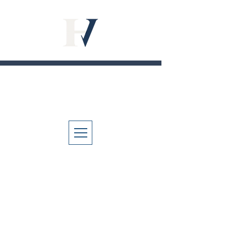
M
H
V
I
OJA
DE
IDA
Blog Mi Hoja de Vida